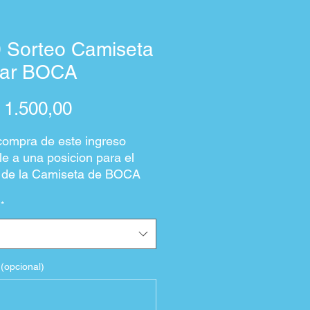
0 Sorteo Camiseta
ular BOCA
Precio
1.500,00
ompra de este ingreso
le a una posicion para el
 de la Camiseta de BOCA
.
*
teo de hará entre 50
OS, cada uno del valor de
0
sible comprar 1 o la
(opcional)
ad de Ingresos que desee.
ar a los 50 Ingresos