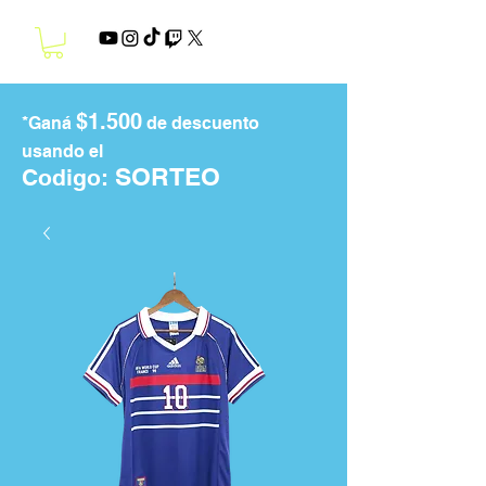
$1.500
*Ganá
de descuento
usando el
SORTEO
Codigo: