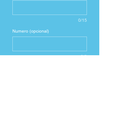
0/15
Numero (opcional)
0/3
Cantidad
*
Agregar al carrito
Camiseta RETRO Francia
1998
10 Zinedin Zidane