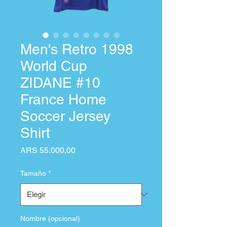
Men's Retro 1998
World Cup
ZIDANE #10
France Home
Soccer Jersey
Shirt
Precio
ARS 55.000,00
Tamaño
*
Nombre (opcional)